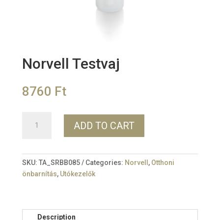
Norvell Testvaj
8760
Ft
Norvell
ADD TO CART
Testvaj
quantity
SKU:
TA_SRBB085
Categories:
Norvell
,
Otthoni
önbarnítás
,
Utókezelők
Description