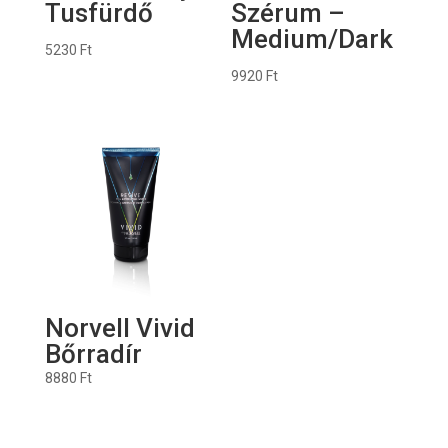
Tusfürdő
Szérum –
Medium/Dark
5230
Ft
9920
Ft
Norvell Vivid
Bőrradír
8880
Ft