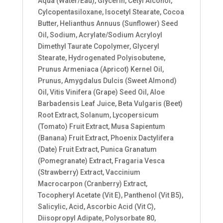
Aqua (Water/Eau), Glycerin, Cetyl Alcohol,
Cylcopentasiloxane, Isocetyl Stearate, Cocoa
Butter, Helianthus Annuus (Sunflower) Seed
Oil, Sodium, Acrylate/Sodium Acryloyl
Dimethyl Taurate Copolymer, Glyceryl
Stearate, Hydrogenated Polyisobutene,
Prunus Armeniaca (Apricot) Kernel Oil,
Prunus, Amygdalus Dulcis (Sweet Almond)
Oil, Vitis Vinifera (Grape) Seed Oil, Aloe
Barbadensis Leaf Juice, Beta Vulgaris (Beet)
Root Extract, Solanum, Lycopersicum
(Tomato) Fruit Extract, Musa Sapientum
(Banana) Fruit Extract, Phoenix Dactylifera
(Date) Fruit Extract, Punica Granatum
(Pomegranate) Extract, Fragaria Vesca
(Strawberry) Extract, Vaccinium
Macrocarpon (Cranberry) Extract,
Tocopheryl Acetate (Vit E), Panthenol (Vit B5),
Salicylic, Acid, Ascorbic Acid (Vit C),
Diisopropyl Adipate, Polysorbate 80,