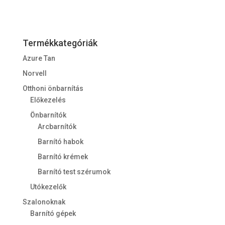
Termékkategóriák
Azure Tan
Norvell
Otthoni önbarnítás
Előkezelés
Önbarnítók
Arcbarnítók
Barnító habok
Barnító krémek
Barnító test szérumok
Utókezelők
Szalonoknak
Barnító gépek