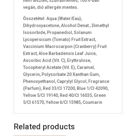
nem tesztelt, szulfátmentes, 100%-ban
vegán, dió allergén mentes.
Összetétel: Aqua (Water/Eau),
Dihydroxyacetone, Alcohol Denat., Dimethyl
Isosorbide, Propanediol, Solanum
Lycopersicum (Tomato) Fruit Extract,
Vaccinium Macrocarpon (Cranberry) Fruit
Extract, Aloe Barbadensis Leaf Juice,
Ascorbic Acid (Vit. C), Erythrulose,
Tocopheryl Acetate (Vit. E), Caramel,
Glycerin, Polysorbate 20 Xanthan Gum,
Phenoxyethanol, Caprylyl Glycol, Fragrance
(Parfum), Red 33/CI 17200, Blue 1/CI 42090,
Yellow 5/CI 19140, Red 40/CI 16035, Green
5/CI 61570, Yellow 6/CI 15985, Coumarin
Related products