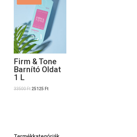
Firm & Tone
Barnító Oldat
1 L
33500
Ft
25125
Ft
Termékkategóriák