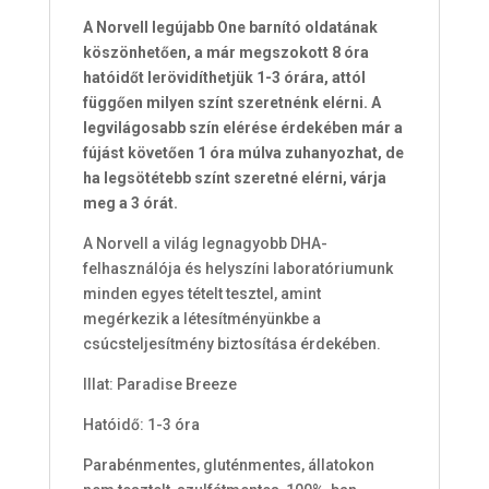
A Norvell legújabb One barnító oldatának
köszönhetően, a már megszokott 8 óra
hatóidőt lerövidíthetjük 1-3 órára, attól
függően milyen színt szeretnénk elérni. A
legvilágosabb szín elérése érdekében már a
fújást követően 1 óra múlva zuhanyozhat, de
ha legsötétebb színt szeretné elérni, várja
meg a 3 órát.
A Norvell a világ legnagyobb DHA-
felhasználója és helyszíni laboratóriumunk
minden egyes tételt tesztel, amint
megérkezik a létesítményünkbe a
csúcsteljesítmény biztosítása érdekében.
Illat: Paradise Breeze
Hatóidő: 1-3 óra
Parabénmentes,
gluténmentes, állatokon