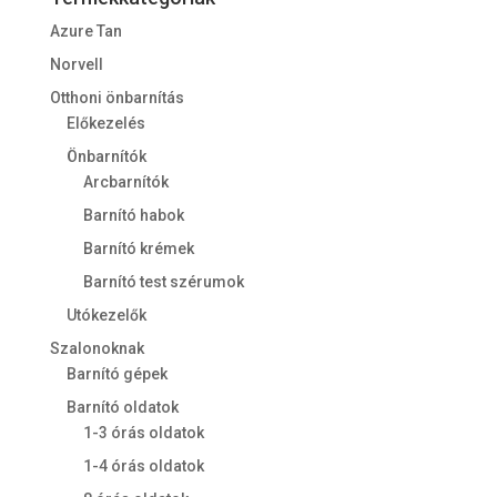
Azure Tan
Norvell
Otthoni önbarnítás
Előkezelés
Önbarnítók
Arcbarnítók
Barnító habok
Barnító krémek
Barnító test szérumok
Utókezelők
Szalonoknak
Barnító gépek
Barnító oldatok
1-3 órás oldatok
1-4 órás oldatok