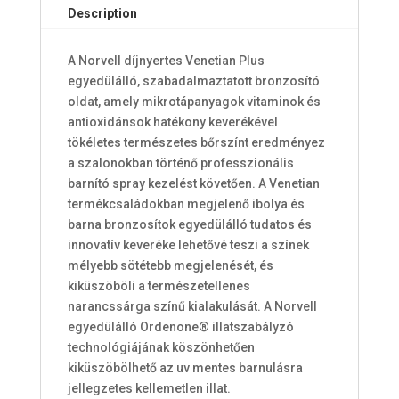
Description
A Norvell díjnyertes Venetian Plus
egyedülálló, szabadalmaztatott bronzosító
oldat, amely mikrotápanyagok vitaminok és
antioxidánsok hatékony keverékével
tökéletes természetes bőrszínt eredményez
a szalonokban történő professzionális
barnító spray kezelést követően
. A Venetian
termékcsaládokban megjelenő ibolya és
barna bronzosítok egyedülálló tudatos és
innovatív keveréke lehetővé teszi a színek
mélyebb sötétebb megjelenését, és
kiküszöböli a természetellenes
narancssárga színű kialakulását. A Norvell
egyedülálló
Ordenone® illatszabályzó
technológiájának köszönhetően
kiküszöbölhető az uv mentes barnulásra
jellegzetes kellemetlen illat.