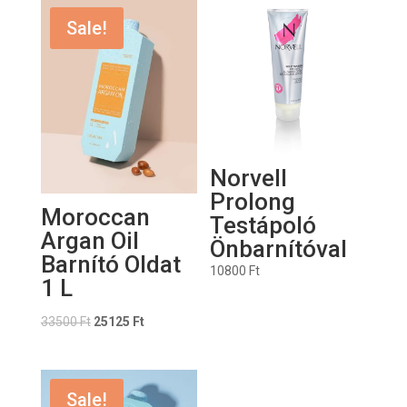
Sale!
Norvell
Prolong
Moroccan
Testápoló
Argan Oil
Önbarnítóval
Barnító Oldat
10800
Ft
1 L
33500
Ft
25125
Ft
Sale!