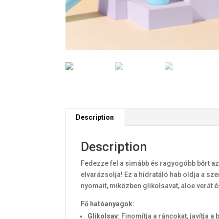
Description
Description
Fedezze fel a simább és ragyogóbb bőrt az
elvarázsolja! Ez a hidratáló hab oldja a sz
nyomait, miközben glikolsavat, aloe verát 
Fő hatóanyagok:
Glikolsav:
Finomítja a ráncokat, javítja a b