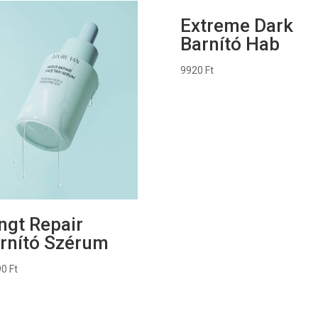
Extreme Dark
Barnító Hab
9920
Ft
ngt Repair
rnító Szérum
90
Ft