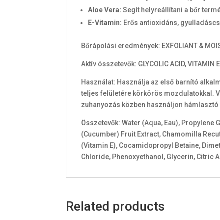
Aloe Vera:
Segít helyreállítani a bőr term
E-Vitamin:
Erős antioxidáns, gyulladáscs
Bőrápolási eredmények: EXFOLIANT & MO
Aktív összetevők: GLYCOLIC ACID, VITAMIN 
Használat: Használja az első barnító alkalm
teljes felületére körkörös mozdulatokkal. 
zuhanyozás közben használjon hámlasztó k
Összetevők: Water (Aqua, Eau), Propylene G
(Cucumber) Fruit Extract, Chamomilla Recut
(Vitamin E), Cocamidopropyl Betaine, Dime
Chloride, Phenoxyethanol, Glycerin, Citric 
Related products