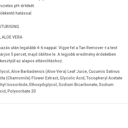
észetes pH-értékét.
ökkentő hatással.
ISTURISING
E, ALOE VERA
azás után legalább 4-6 nappal. Vigye fel a Tan Remover-t a test
Várjon 5 percet, majd öblítse le. A legjobb eredmény érdekében
esztyűt az alapos eltávolításhoz.
lycol, Aloe Barbadensis (Aloe Vera) Leaf Juice, Cucumis Sativus
ita (Chamomile) Flower Extract, Glycolic Acid, Tocopheryl Acetate
thyl Isosorbide, Ethoxydiglycol, Sodium Bicarbonate, Sodium
Acid, Polysorbate 20