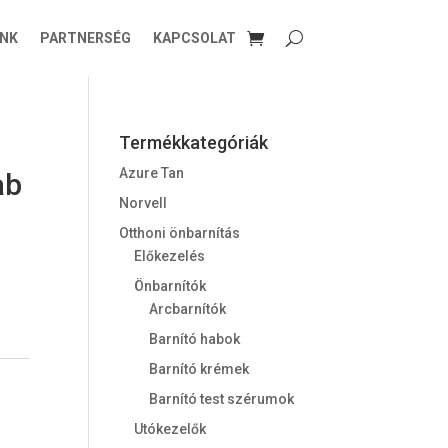
NK
PARTNERSÉG
KAPCSOLAT
Termékkategóriák
Azure Tan
ab
Norvell
Otthoni önbarnítás
Előkezelés
Önbarnítók
Arcbarnítók
Barnító habok
Barnító krémek
Barnító test szérumok
Utókezelők