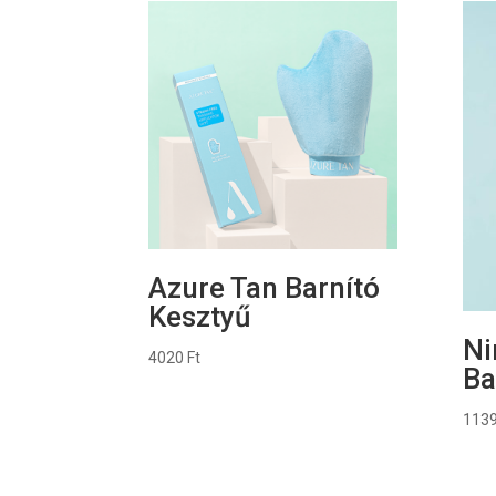
Azure Tan Barnító
Kesztyű
Ni
4020
Ft
Ba
113