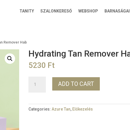
TANITY
SZALONKERESŐ
WEBSHOP
BARNASÁGAI
Tan Remover Hab
Hydrating Tan Remover H
5230
Ft
Hydrating
ADD TO CART
Tan
Remover
Hab
quantity
Categories:
Azure Tan
,
Előkezelés