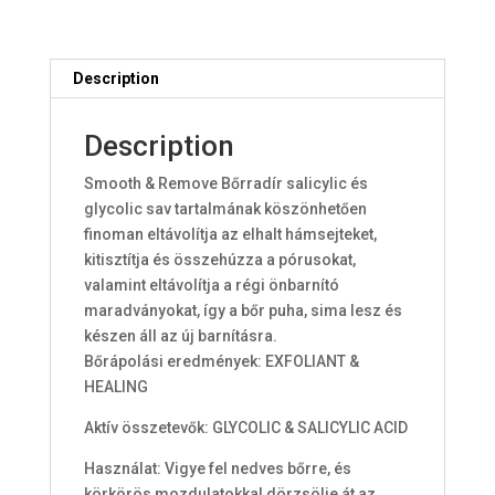
Description
Description
Smooth & Remove Bőrradír salicylic és
glycolic sav tartalmának köszönhetően
finoman eltávolítja az elhalt hámsejteket,
kitisztítja és összehúzza a pórusokat,
valamint eltávolítja a régi önbarnító
maradványokat, így a bőr puha, sima lesz és
készen áll az új barnításra.
Bőrápolási eredmények: EXFOLIANT &
HEALING
Aktív összetevők: GLYCOLIC & SALICYLIC ACID
Használat: Vigye fel nedves bőrre, és
körkörös mozdulatokkal dörzsölje át az