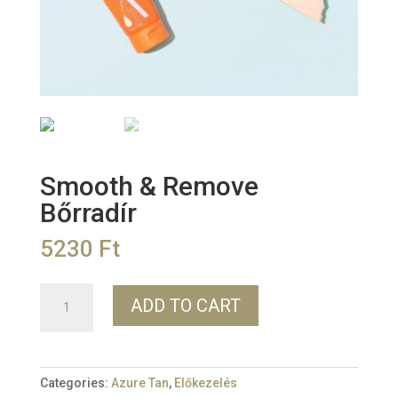
Smooth & Remove
Bőrradír
5230
Ft
Smooth
ADD TO CART
&
Remove
Bőrradír
quantity
Categories:
Azure Tan
,
Előkezelés