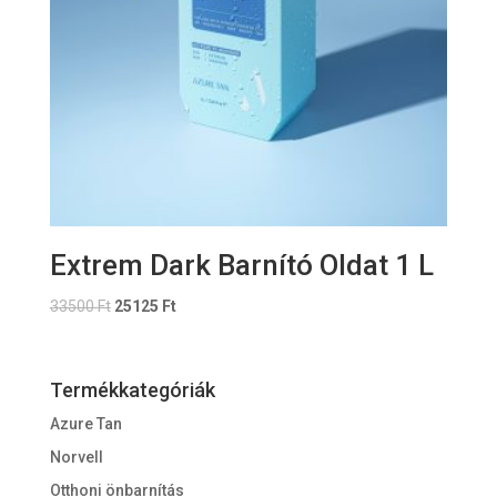
Extrem Dark Barnító Oldat 1 L
33500
Ft
25125
Ft
Termékkategóriák
Azure Tan
Norvell
Otthoni önbarnítás