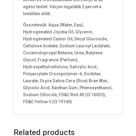
egész testet. Várjon legalább 2 percet a
leöblítés előtt.
Összetevők: Aqua (Water, Eau),
Hydrogenated Jojoba Oil, Glycerin,
Hydrogenated Castor Oil, Decyl Glucoside,
Cellulose Acetate, Sodium Lauroyl Lactylate,
Cocamidopropyl Betaine, Urea, Butylene
Glycol, Fragrance (Parfum),
Hydroxyethylcellulose, Salicylic Acid,
Polyacrylate Crosspolymer-6, Sorbitan
Laurate, Oryza Sativa Cera (Rice) Bran Wax,
Glycolic Acid, Xanthan Gum, Phenoxyethanol,
Sodium Chloride, FD&C Red 40 (CI 16035),
FD&C Yellow 5 (CI 19140)
Related products