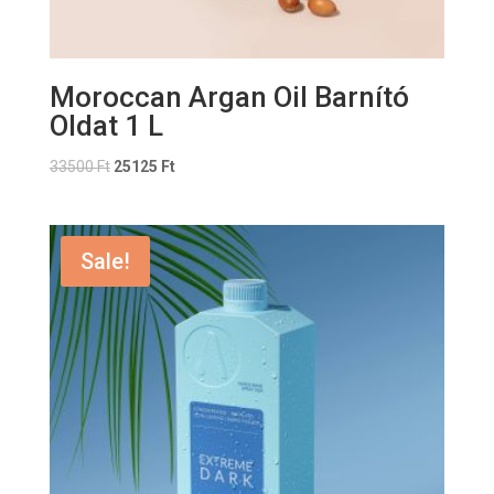
Moroccan Argan Oil Barnító
Oldat 1 L
33500
Ft
25125
Ft
Sale!