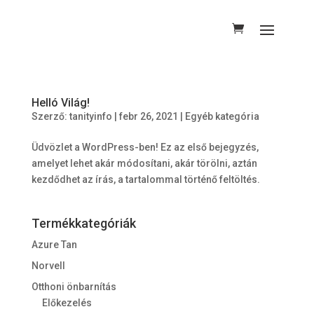
Helló Világ!
Szerző:
tanityinfo
|
febr 26, 2021
|
Egyéb kategória
Üdvözlet a WordPress-ben! Ez az első bejegyzés,
amelyet lehet akár módosítani, akár törölni, aztán
kezdődhet az írás, a tartalommal történő feltöltés.
Termékkategóriák
Azure Tan
Norvell
Otthoni önbarnítás
Előkezelés