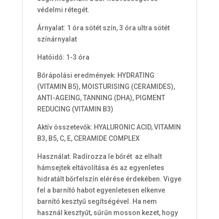
védelmi rétegét.
Árnyalat: 1 óra sötét szín, 3 óra ultra sötét
színárnyalat
Hatóidő: 1-3 óra
Bőrápolási eredmények: HYDRATING
(VITAMIN B5), MOISTURISING (CERAMIDES),
ANTI-AGEING, TANNING (DHA), PIGMENT
REDUCING (VITAMIN B3)
Aktív összetevők: HYALURONIC ACID, VITAMIN
B3, B5, C, E, CERAMIDE COMPLEX
Használat: Radírozza le bőrét az elhalt
hámsejtek eltávolítása és az egyenletes
hidratált bőrfelszín elérése érdekében. Vigye
fel a barnító habot egyenletesen elkenve
barnító kesztyű segítségével. Ha nem
használ kesztyűt, sűrűn mosson kezet, hogy