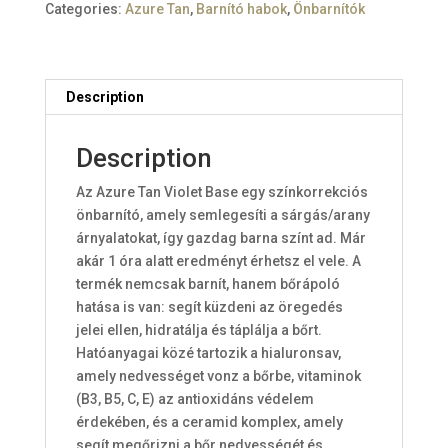
Categories:
Azure Tan
,
Barnító habok
,
Önbarnítók
Description
Description
Az Azure Tan Violet Base egy színkorrekciós
önbarnító, amely semlegesíti a sárgás/arany
árnyalatokat, így gazdag barna színt ad. Már
akár 1 óra alatt eredményt érhetsz el vele. A
termék nemcsak barnít, hanem bőrápoló
hatása is van: segít küzdeni az öregedés
jelei ellen, hidratálja és táplálja a bőrt.
Hatóanyagai közé tartozik a hialuronsav,
amely nedvességet vonz a bőrbe, vitaminok
(B3, B5, C, E) az antioxidáns védelem
érdekében, és a ceramid komplex, amely
segít megőrizni a bőr nedvességét és