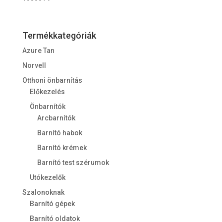
Termékkategóriák
Azure Tan
Norvell
Otthoni önbarnítás
Előkezelés
Önbarnítók
Arcbarnítók
Barnító habok
Barnító krémek
Barnító test szérumok
Utókezelők
Szalonoknak
Barnító gépek
Barnító oldatok