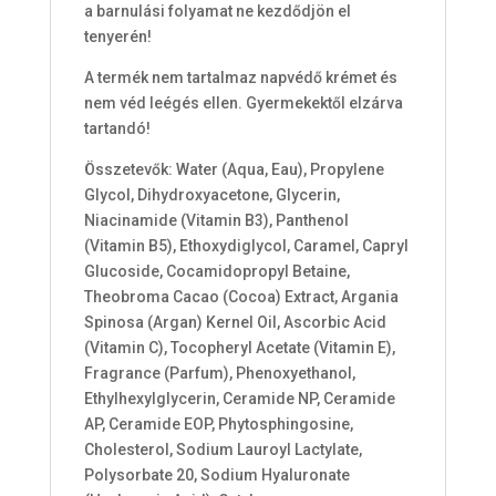
a barnulási folyamat ne kezdődjön el
tenyerén!
A termék nem tartalmaz napvédő krémet és
nem véd leégés ellen. Gyermekektől elzárva
tartandó!
Összetevők: Water (Aqua, Eau), Propylene
Glycol, Dihydroxyacetone, Glycerin,
Niacinamide (Vitamin B3), Panthenol
(Vitamin B5), Ethoxydiglycol, Caramel, Capryl
Glucoside, Cocamidopropyl Betaine,
Theobroma Cacao (Cocoa) Extract, Argania
Spinosa (Argan) Kernel Oil, Ascorbic Acid
(Vitamin C), Tocopheryl Acetate (Vitamin E),
Fragrance (Parfum), Phenoxyethanol,
Ethylhexylglycerin, Ceramide NP, Ceramide
AP, Ceramide EOP, Phytosphingosine,
Cholesterol, Sodium Lauroyl Lactylate,
Polysorbate 20, Sodium Hyaluronate