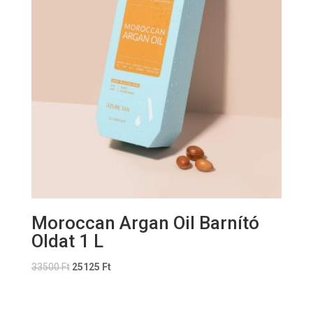
Moroccan Argan Oil Barnító
Oldat 1 L
33500
Ft
25125
Ft