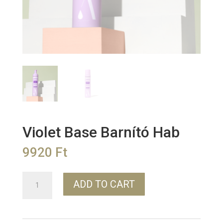
Violet Base Barnító Hab
9920
Ft
Violet
ADD TO CART
Base
Barnító
Hab
quantity