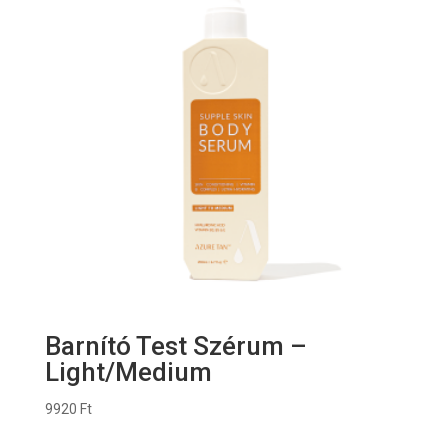
Barnító Test Szérum –
Light/Medium
9920
Ft