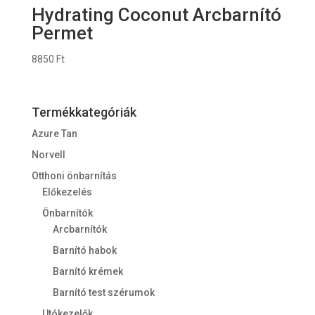
Hydrating Coconut Arcbarnító
Permet
8850
Ft
Termékkategóriák
Azure Tan
Norvell
Otthoni önbarnítás
Előkezelés
Önbarnítók
Arcbarnítók
Barnító habok
Barnító krémek
Barnító test szérumok
Utókezelők