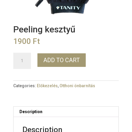
Peeling kesztyű
1900
Ft
Peeling
ADD TO CART
kesztyű
quantity
Categories:
Előkezelés
,
Otthoni önbarnítás
Description
Description