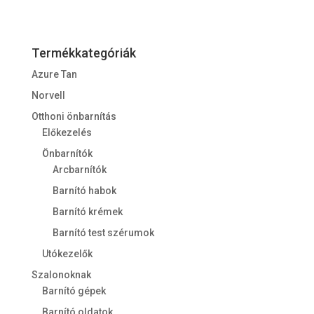
Termékkategóriák
Azure Tan
Norvell
Otthoni önbarnítás
Előkezelés
Önbarnítók
Arcbarnítók
Barnító habok
Barnító krémek
Barnító test szérumok
Utókezelők
Szalonoknak
Barnító gépek
Barnító oldatok