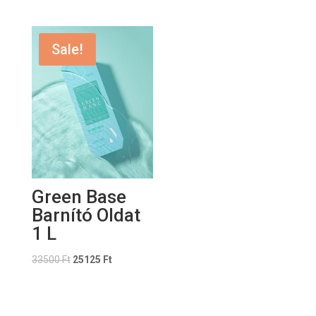
Sale!
Green Base
Barnító Oldat
1 L
33500
Ft
25125
Ft