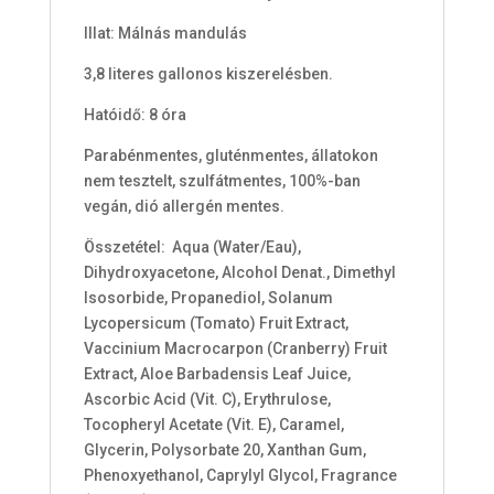
Illat: Málnás mandulás
3,8 literes gallonos kiszerelésben.
Hatóidő: 8 óra
Parabénmentes,
gluténmentes, állatokon
nem tesztelt, szulfátmentes, 100%-ban
vegán, dió allergén mentes.
Összetétel: Aqua (Water/Eau),
Dihydroxyacetone, Alcohol Denat., Dimethyl
Isosorbide, Propanediol, Solanum
Lycopersicum (Tomato) Fruit Extract,
Vaccinium Macrocarpon (Cranberry) Fruit
Extract, Aloe Barbadensis Leaf Juice,
Ascorbic Acid (Vit. C), Erythrulose,
Tocopheryl Acetate (Vit. E), Caramel,
Glycerin, Polysorbate 20, Xanthan Gum,
Phenoxyethanol, Caprylyl Glycol, Fragrance