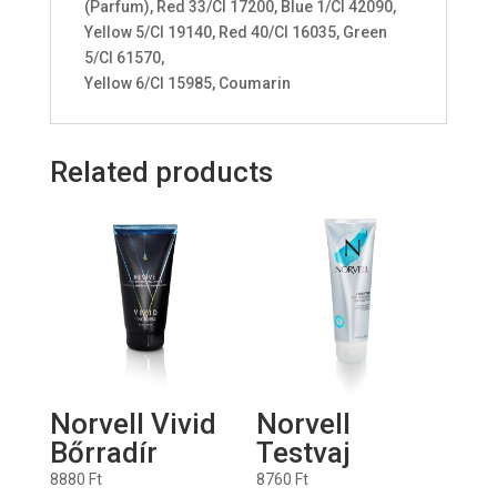
(Parfum), Red 33/CI 17200, Blue 1/CI 42090,
Yellow 5/CI 19140, Red 40/CI 16035, Green
5/CI 61570,
Yellow 6/CI 15985, Coumarin
Related products
Norvell Vivid
Norvell
Bőrradír
Testvaj
8880
Ft
8760
Ft