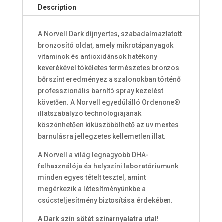
Description
A Norvell Dark díjnyertes, szabadalmaztatott
bronzosító oldat, amely mikrotápanyagok
vitaminok és antioxidánsok hatékony
keverékével tökéletes természetes bronzos
bőrszínt eredményez a szalonokban történő
professzionális barnító spray kezelést
követően
.
A Norvell egyedülálló
Ordenone®
illatszabályzó technológiájának
köszönhetően kiküszöbölhető az uv mentes
barnulásra jellegzetes kellemetlen illat.
A Norvell a világ legnagyobb DHA-
felhasználója és helyszíni laboratóriumunk
minden egyes tételt tesztel, amint
megérkezik a létesítményünkbe a
csúcsteljesítmény biztosítása érdekében.
A Dark szín sötét színárnyalatra utal!