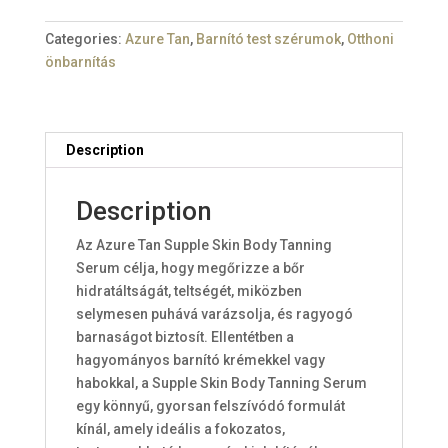
-
Light/Medium
Categories:
Azure Tan
,
Barnító test szérumok
,
Otthoni
quantity
önbarnítás
Description
Description
Az Azure Tan Supple Skin Body Tanning
Serum célja, hogy megőrizze a bőr
hidratáltságát, teltségét, miközben
selymesen puhává varázsolja, és ragyogó
barnaságot biztosít. Ellentétben a
hagyományos barnító krémekkel vagy
habokkal, a Supple Skin Body Tanning Serum
egy könnyű, gyorsan felszívódó formulát
kínál, amely ideális a fokozatos,