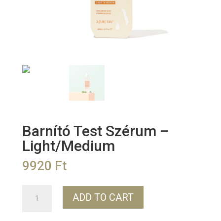
Barnító Test Szérum –
Light/Medium
9920
Ft
Barnító
ADD TO CART
Test
Szérum