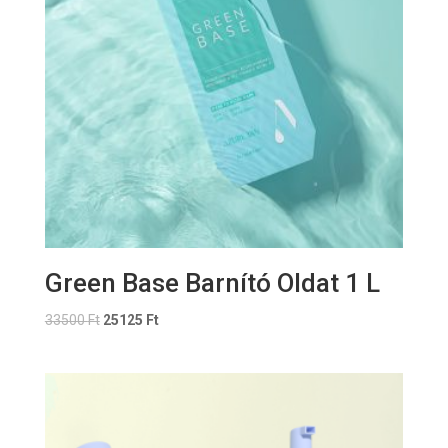
Green Base Barnító Oldat 1 L
33500
Ft
25125
Ft