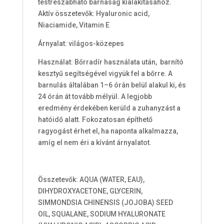
testreszabható barnaság kialakításához.
Aktív összetevők: Hyaluronic acid,
Niaciamide, Vitamin E
Árnyalat: világos-közepes
Használat: Bőrradír használata után, barnító
kesztyű segítségével vigyük fel a bőrre. A
barnulás általában 1–6 órán belül alakul ki, és
24 órán át tovább mélyül. A legjobb
eredmény érdekében kerüld a zuhanyzást a
hatóidő alatt. Fokozatosan építhető
ragyogást érhet el, ha naponta alkalmazza,
amíg el nem éri a kívánt árnyalatot.
Összetevők: AQUA (WATER, EAU),
DIHYDROXYACETONE, GLYCERIN,
SIMMONDSIA CHINENSIS (JOJOBA) SEED
OIL, SQUALANE, SODIUM HYALURONATE