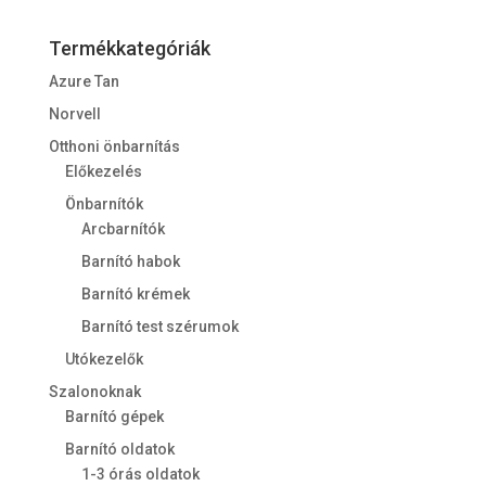
Termékkategóriák
Azure Tan
Norvell
Otthoni önbarnítás
Előkezelés
Önbarnítók
Arcbarnítók
Barnító habok
Barnító krémek
Barnító test szérumok
Utókezelők
Szalonoknak
Barnító gépek
Barnító oldatok
1-3 órás oldatok